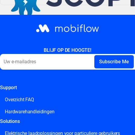
BLIJF OP DE HOOGTE!
Support
This field is for validation purposes and should be left
unchanged.
Overzicht FAQ
Hardwarehandleidingen
Solutions
Elektrische laadoplossingen voor particuliere gebruikers