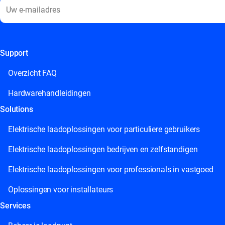
Support
This field is for validation purposes and should be left unchange
Overzicht FAQ
Hardwarehandleidingen
Solutions
Elektrische laadoplossingen voor particuliere gebruikers
Elektrische laadoplossingen bedrijven en zelfstandigen
Elektrische laadoplossingen voor professionals in vastgoed
Oplossingen voor installateurs
Services