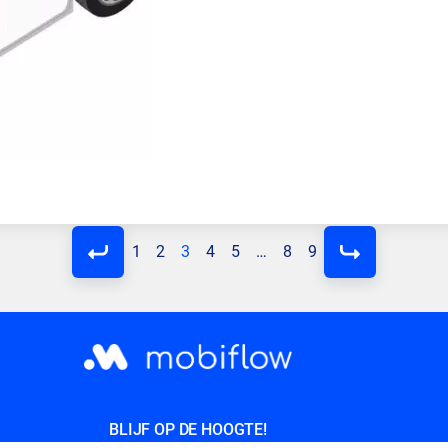
1
2
3
4
5
…
8
9
BLIJF OP DE HOOGTE!