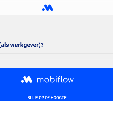
 (als werkgever)?
BLIJF OP DE HOOGTE!