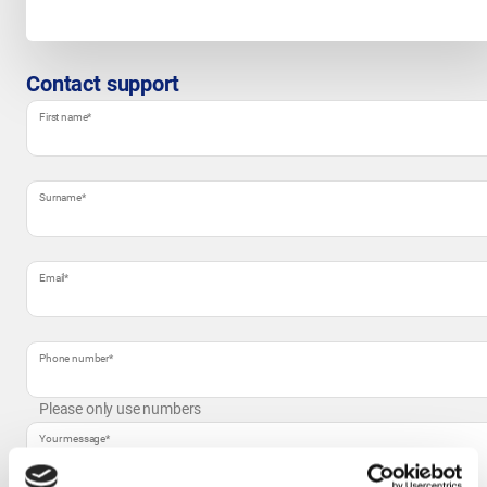
Contact support
First name
*
Surname
*
Email
*
Phone number
*
Please only use numbers
Your message
*