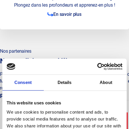
Plongez dans les profondeurs et apprenez-en plus !
En savoir plus
Nos partenaires
Nous collaborons déjà avec eux
Pour construire un business solide dans le domaine des VE, une co
Mobiflow établit des partenariats avec des partenaires matériels e
Consent
Details
About
route en toute sérénité avec nos partenaires.
Partenaires matériels
This website uses cookies
We use cookies to personalise content and ads, to
provide social media features and to analyse our traffic.
We also share information about your use of our site with