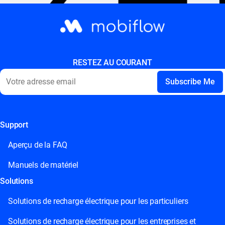
RESTEZ AU COURANT
Support
This field is for validation purposes and should be left
unchanged.
Aperçu de la FAQ
Manuels de matériel
Solutions
Solutions de recharge électrique pour les particuliers
Solutions de recharge électrique pour les entreprises et