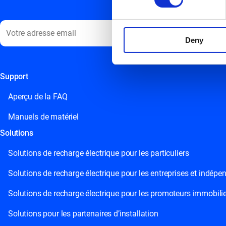
Deny
Support
This field is for validation purposes and should be left unchange
Aperçu de la FAQ
Manuels de matériel
Solutions
Solutions de recharge électrique pour les particuliers
Solutions de recharge électrique pour les entreprises et indépe
Solutions de recharge électrique pour les promoteurs immobili
Solutions pour les partenaires d’installation