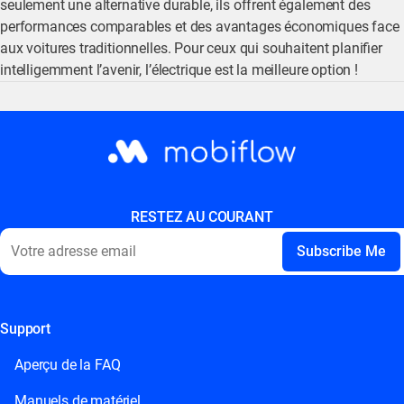
seulement une alternative durable, ils offrent également des
performances comparables et des avantages économiques face
aux voitures traditionnelles. Pour ceux qui souhaitent planifier
intelligemment l’avenir, l’électrique est la meilleure option !
RESTEZ AU COURANT
Support
This field is for validation purposes and should be left
unchanged.
Aperçu de la FAQ
Manuels de matériel