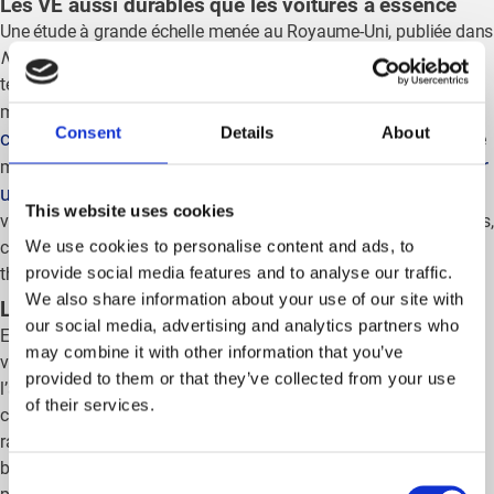
Les VE aussi durables que les voitures à essence
Une étude à grande échelle menée au Royaume-Uni, publiée dans
Nature Energy
, a analysé près de 300 millions de contrôles
techniques de près de 30 millions de véhicules. Les résultats
durée de vie
montrent que les véhicules électriques ont une
Consent
Details
About
comparable à celle des voitures à essence
. La durée de vie
18,4 ans
18,7 ans
pour
moyenne d’un VE est estimée à
, contre
une voiture à essence
. De plus, les chiffres indiquent que les
This website uses cookies
véhicules électriques parcourent en moyenne 199.849 kilomètres,
We use cookies to personalise content and ads, to
ce qui les rend tout aussi performants que les voitures à moteur
provide social media features and to analyse our traffic.
thermique.
We also share information about your use of our site with
Les données belges confirment la tendance
our social media, advertising and analytics partners who
En Belgique aussi, tout va dans le même sens. L’âge moyen des
may combine it with other information that you’ve
voitures a dépassé la barre des 10 ans en 2024, grâce à
provided to them or that they’ve collected from your use
l’amélioration de la qualité des véhicules. De plus, de nombreux
of their services.
consommateurs reportent l’achat d’un nouveau véhicule en
raison des coûts et de l’incertitude fiscale (selon le dernier
baromètre Deloitte). Cela rend les VE plus attrayants, car ils ont
Consent