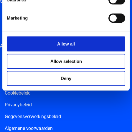
Services
Beheer je laadpunt
Marketing
Onze laadpas bij de hand
Energy management system
Allow all
Andere
Jobs
Allow selection
Nieuws
Deny
Resources
Cookiebeleid
Privacybeleid
Gegevensverwerkingsbeleid
Algemene voorwaarden