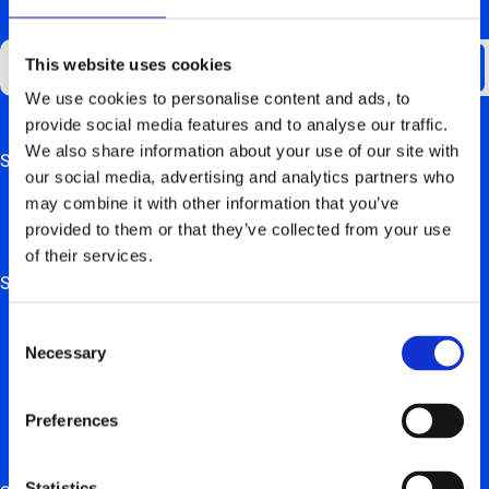
BLIJF OP DE HOOGTE!
This website uses cookies
We use cookies to personalise content and ads, to
provide social media features and to analyse our traffic.
We also share information about your use of our site with
Support
This field is for validation purposes and should be left
our social media, advertising and analytics partners who
unchanged.
may combine it with other information that you’ve
Overzicht FAQ
provided to them or that they’ve collected from your use
Hardwarehandleidingen
of their services.
Solutions
Elektrische laadoplossingen voor particuliere gebruikers
Consent
Necessary
Selection
Elektrische laadoplossingen bedrijven en zelfstandigen
Elektrische laadoplossingen voor professionals in vastgoed
Preferences
Oplossingen voor installateurs
Statistics