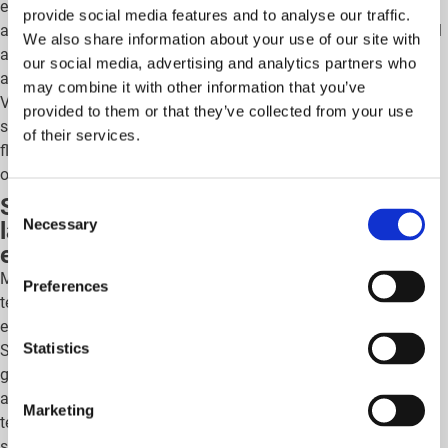
elektriciteitsaansluiting, en vereist dit ingrijpende aanpassingen
provide social media features and to analyse our traffic.
aan de bestaande infrastructuur? Kan het elektriciteitsnet dit wel
We also share information about your use of our site with
aan, rekening houdend met het capaciteitstarief? Zijn er
our social media, advertising and analytics partners who
alternatieve oplossingen beschikbaar? Enz.
may combine it with other information that you’ve
Vaak ontbreekt het bedrijven aan de benodigde expertise en
provided to them or that they’ve collected from your use
schrikken bovengenoemde legitieme vragen de meerderheid van
of their services.
fleetmanagers af. Mobiflow en Phoenix Contact bieden hiervoor
oplossingen dankzij slimme technologie.
Slimme laadinfrastructuur en slimme
Consent
Necessary
laadpalen voorzien van een
Selection
energiemanagementsysteem
Mobiflow biedt in samenwerking met Phoenix Contact slimme
Preferences
technologische oplossingen voor deze complexe
energievraagstukken.
Statistics
Stel je voor dat je je energieverbruik efficiënter verdeelt, zodat je
geen behoefte hebt aan een zwaardere stroomaansluiting. Denk
aan het vermijden van piekmomenten door niet alle voertuigen
Marketing
tegelijk op vol vermogen op te laden. Dit wordt mogelijk met
slimme laadinfrastructuur die naadloos geïntegreerd is in het