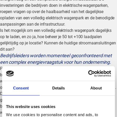
investeringen die bedrijven doen in elektrische wagenparken,
roepen vragen op over de haalbaarheid van het dagelijkse
opladen van een volledig elektrisch wagenpark en de benodigde
aanpassingen aan de infrastructuur.
Is het mogelijk om een volledig elektrisch wagenpark dagelijks
op te laden, en zo ja, hoe beheer je 50 tot +100 laadpalen
gelijktijdig op je locatie? Kunnen de huidige stroomaansluitingen
dit aan?
Bedrijfsleiders worden momenteel geconfronteerd met
een complex energievraagstuk voor hun onderneming.
Publieke laadpunten zijn vaak nog te duur voor werknemers, dat
beseffen bedrijven maar al te goed. Bovendien is er de wens om
werknemers het gemak te bieden van over een volledig
opgeladen batterij te beschikken aan het einde van hun werkdag.
Consent
Details
About
De cruciale vraag is nu: hoe integreer je deze nieuwe
grootverbruikers in het bredere energiebeheer? Waar haal je de
benodigde stroom vandaan voor een uitgebreid elektrisch
This website uses cookies
wagenpark? Is er behoefte aan een zwaardere
We use cookies to personalise content and ads, to