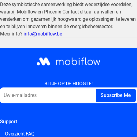
Deze symbiotische samenwerking biedt wederzijdse voordelen,
waarbij Mobiflow en Phoenix Contact elkaar aanvullen en
versterken om gezamenlijk hoogwaardige oplossingen te leveren
en te blijven innoveren binnen de energiebeheersector.
Meer info?
info@mobiflow.be
BLIJF OP DE HOOGTE!
Support
This field is for validation purposes and should be left
unchanged.
Overzicht FAQ