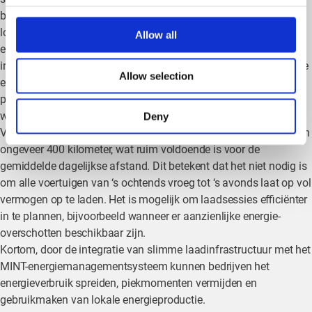
bredere systeem van je locatie en die zowel verbonden is met
lokale energieproductie als met het netwerk van
Allow all
energieleveranciers. Deze laadinfrastructuur maakt gebruik van
intelligente software en artificiële intelligentie om de beschikbare
Allow selection
energie optimaal te verdelen over diverse laadpunten, waarbij
prioriteit wordt gegeven aan voertuigen die dringend moeten
worden opgeladen.
Deny
Vandaag hebben de meeste elektrische auto’s al een rijbereik van
ongeveer 400 kilometer, wat ruim voldoende is voor de
gemiddelde dagelijkse afstand. Dit betekent dat het niet nodig is
om alle voertuigen van ‘s ochtends vroeg tot ‘s avonds laat op vol
vermogen op te laden. Het is mogelijk om laadsessies efficiënter
in te plannen, bijvoorbeeld wanneer er aanzienlijke energie-
overschotten beschikbaar zijn.
Kortom, door de integratie van slimme laadinfrastructuur met het
MINT-energiemanagementsysteem kunnen bedrijven het
energieverbruik spreiden, piekmomenten vermijden en
gebruikmaken van lokale energieproductie.