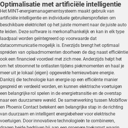
Optimalisatie met artificiële intelligentie
Het MINT-energiemanagementsysteem maakt gebruik van
artificiële intelligentie en individuele gebruikersprofielen om
beschikbare elektriciteit op het juiste moment naar de juiste auto
te leiden. Deze software is merkonafhankelijk en kan in elk type
laadpaal worden geïntegreerd op voorwaarde dat
datacommunicatie mogelijk is. Enerzijds brengt het optimaal
spreiden van oplaadmomenten doorheen de dag naast efficiëntie
ook een financieel voordeel met zich mee. Anderzijds helpt het
om het stroomnet te ontlasten tijdens piekmomenten en haal je
meer uit je lokaal (eigen) opgewekte hernieuwbare energie.
Dankzij die technologie kan energie op een efficiënte manier
gespreid en verdeeld worden, en kunnen elektrische voertuigen
een belangrijke rol spelen in de energietransitie en de overstap
naar een duurzamere wereld. De samenwerking tussen Mobiflow
en Phoenix Contact betekent een belangrijke stap in de richting
van duurzaam en intelligent energiebeheer voor elektrische
voertuigen. Door innovatieve technologieën te combineren,
dragen beide bedrijven bij aan een groenere toekomst waarin