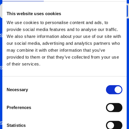
This website uses cookies
We use cookies to personalise content and ads, to
provide social media features and to analyse our traffic.
Support
We also share information about your use of our site with
This field is for validation purposes and should be left
our social media, advertising and analytics partners who
unchanged.
Overzicht FAQ
may combine it with other information that you’ve
provided to them or that they’ve collected from your use
Hardwarehandleidingen
of their services.
Solutions
Elektrische laadoplossingen voor particuliere gebruikers
Consent
Necessary
Elektrische laadoplossingen bedrijven en zelfstandigen
Selection
Elektrische laadoplossingen voor professionals in vastgoed
Preferences
Oplossingen voor installateurs
Services
Statistics