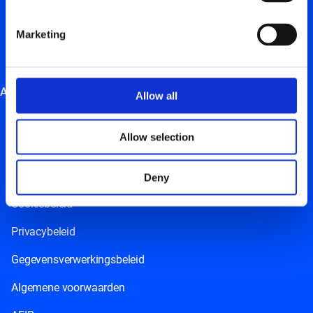
Beheer je laadpunt
Marketing
Onze laadpas bij de hand
Energy management system
Andere
Allow all
Jobs
Allow selection
Nieuws
Resources
Deny
Cookiebeleid
Privacybeleid
Gegevensverwerkingsbeleid
Algemene voorwaarden