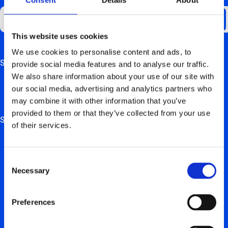
This website uses cookies
We use cookies to personalise content and ads, to
Support
provide social media features and to analyse our traffic.
This field is for validation purposes and should be left
We also share information about your use of our site with
unchanged.
Aperçu de la FAQ
our social media, advertising and analytics partners who
may combine it with other information that you’ve
Manuels de matériel
provided to them or that they’ve collected from your use
Solutions
of their services.
Solutions de recharge électrique pour les particuliers
Solutions de recharge électrique pour les entreprises et
Consent
Necessary
indépendants
Selection
Solutions de recharge électrique pour les promoteurs
Preferences
immobiliers
Solutions pour les partenaires d’installation