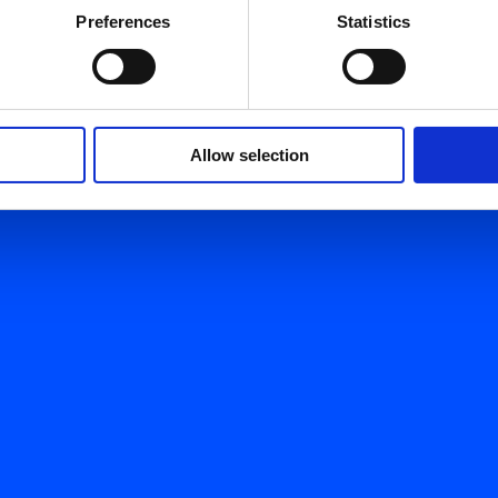
Preferences
Statistics
BLIJF OP DE HOOGTE!
Allow selection
d.